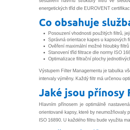
sestavení návrhu struktury filtrů ve sle
energetických tříd dle EUROVENT certifikace 
Co obsahuje služb
Posouzení vhodnosti použitých filtrů, je
Správná orientace kapes u kapsových fi
Ověření maximální možné hloubky filtrů
Stanovení tříd filtrace dle normy ISO 
Optimalizace filtrační plochy jednotlivých
Výstupem Filter Managementu je tabulka vše
intervaly výměny. Každý filtr má určenou optim
Jaké jsou přínosy
Hlavním přínosem je optimálně nastavená s
orientované kapsy, které by neumožňovaly plně
ISO 16890. U každého filtru bude využita ma