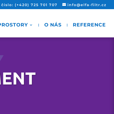
íslo: (+420) 725 701 707
info@elfa-filtr.cz
 PROSTORY
O NÁS
REFERENCE
Y
MENT