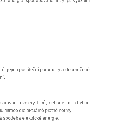
a energie spotřebované filtry (s využitím
rů, jejich počáteční parametry a doporučené
ní.
 správné rozměry filtrů, nebude mít chybně
du filtrace dle aktuálně platné normy
 spotřeba elektrické energie.