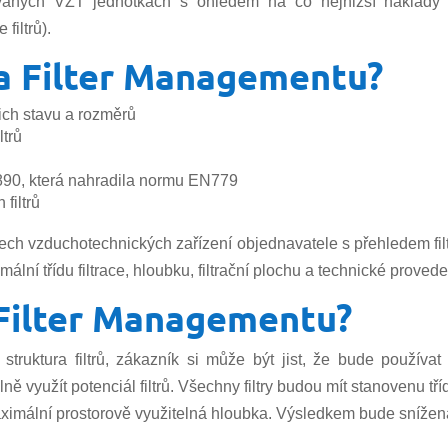
dovaných VZT jednotkách s ohledem na co nejnižší náklady z
filtrů).
a Filter Managementu?
jich stavu a rozměrů
ltrů
16890, která nahradila normu EN779
 filtrů
ch vzduchotechnických zařízení objednavatele s přehledem filt
ální třídu filtrace, hloubku, filtrační plochu a technické provede
 Filter Managementu?
truktura filtrů, zákazník si může být jist, že bude používat
 využít potenciál filtrů. Všechny filtry budou mít stanovenu tří
ximální prostorově využitelná hloubka. Výsledkem bude snížená