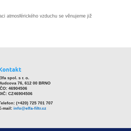
raci atmosférického vzduchu se věnujeme již
Kontakt
Elfa spol. s r. o.
Hudcova 76, 612 00 BRNO
IČO: 46904506
DIČ: CZ46904506
Telefon: (+420) 725 701 707
E-mail:
info@elfa-filtr.cz