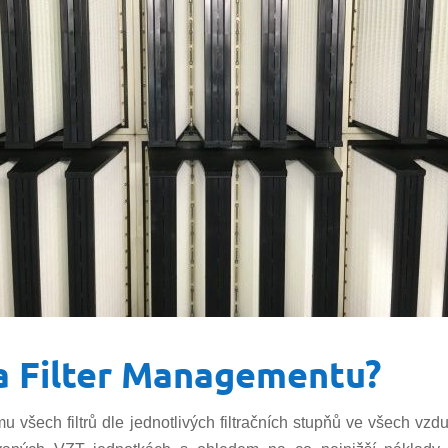
a Filter Managementu?
u všech filtrů dle jednotlivých filtračních stupňů ve všech v