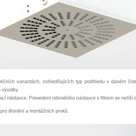
kčních variantách, zohledňujících typ podhledu v daném čist
a výustky.
í nástavce. Provedení odvodního nástavce s filtrem se neliší o
 pro těsnění a montážních prvků.