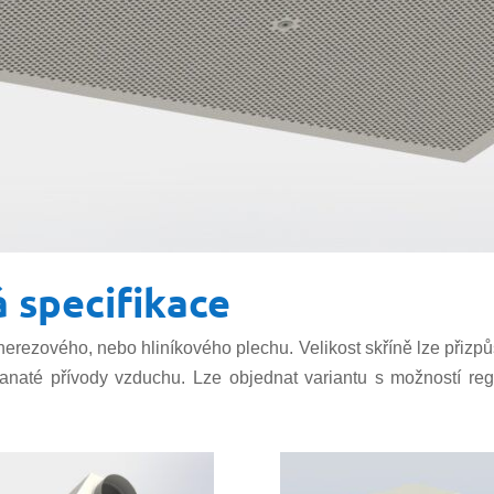
á specifikace
ezového, nebo hliníkového plechu. Velikost skříně lze přizpůsobi
ranaté přívody vzduchu. Lze objednat variantu s možností reg