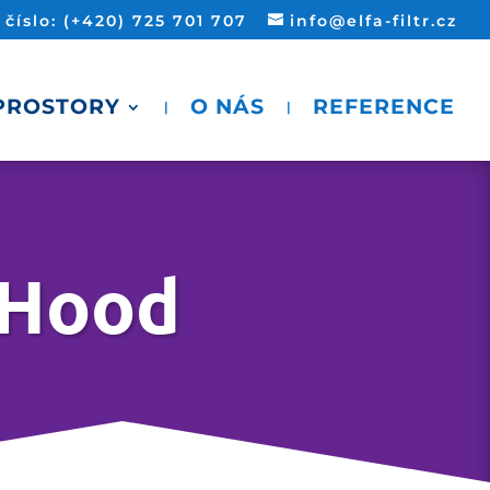
íslo: (+420) 725 701 707
info@elfa-filtr.cz
 PROSTORY
O NÁS
REFERENCE
 Hood