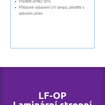
Předfiltr ePM1 50%
Přídavné vybavení UV lampa, předfiltr s
aktivním uhlím
LF-OP
Laminární stropní