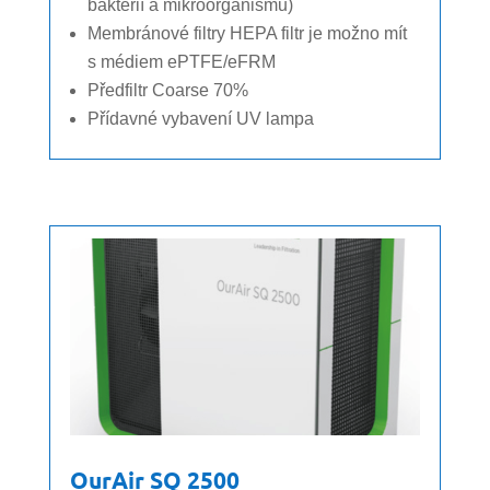
bakterií a mikroorganismů)
Membránové filtry HEPA filtr je možno mít
s médiem ePTFE/eFRM
Předfiltr Coarse 70%
Přídavné vybavení UV lampa
OurAir SQ 2500