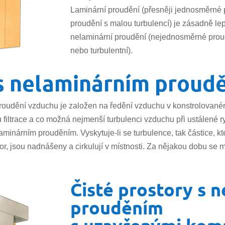
Laminární proudění (přesněji jednosměrné
proudění s malou turbulencí) je zásadně le
nelaminární proudění (nejednosměrné prou
nebo turbulentní).
 s nelaminárním proud
roudění vzduchu je založen na ředění vzduchu v konstrolovan
itu filtrace a co možná nejmenší turbulenci vzduchu při ustálené 
minárním prouděním. Vyskytuje-li se turbulence, tak částice, kt
 jsou nadnášeny a cirkulují v místnosti. Za nějakou dobu se mal
Čisté prostory s 
prouděním