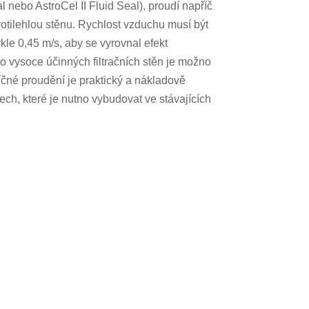
eal nebo AstroCel II Fluid Seal), proudí napříč
rotilehlou stěnu. Rychlost vzduchu musí být
le 0,45 m/s, aby se vyrovnal efekt
ko vysoce účinných filtračních stěn je možno
říčné proudění je praktický a nákladově
rech, které je nutno vybudovat ve stávajících