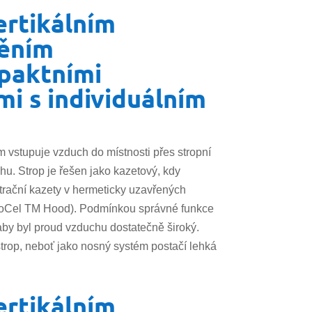
ertikálním
děním
paktními
mi s individuálním
m vstupuje vzduch do místnosti přes stropní
ahu. Strop je řešen jako kazetový, kdy
iltrační kazety v hermeticky uzavřených
stroCel TM Hood). Podmínkou správné funkce
 aby byl proud vzduchu dostatečně široký.
 strop, neboť jako nosný systém postačí lehká
ertikálním