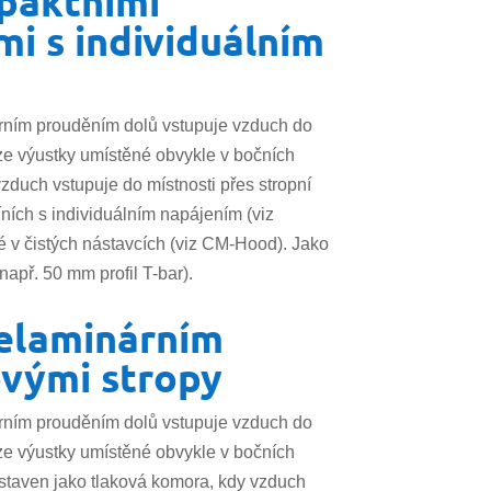
paktními
mi s individuálním
árním prouděním dolů vstupuje vzduch do
krze výustky umístěné obvykle v bočních
vzduch vstupuje do místnosti přes stropní
íních s individuálním napájením (viz
é v čistých nástavcích (viz CM-Hood). Jako
např. 50 mm profil T-bar).
nelaminárním
ovými stropy
árním prouděním dolů vstupuje vzduch do
krze výustky umístěné obvykle v bočních
estaven jako tlaková komora, kdy vzduch