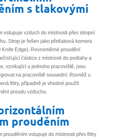
ěním s tlakovými
m vstupuje vzduch do místnosti přes stropní
ahu. Strop je řešen jako přetlaková komora
 II Knife Edge). Rovnoměrné proudění
čisťující částice z místnosti do podlahy a
e, vznikající u jednoho pracoviště, jsou
igrovat na pracoviště sousední. Rovněž u
ená filtry, případně je vhodné použít
rnění proudu vzduchu.
horizontálním
ím prouděním
m prouděním vstupuje do místnosti přes filtry