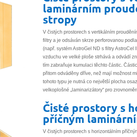
laminárním proud
stropy
V čistých prostorech s vertikálním proudění
filtry a je odsáván skrze perforovanou podl
(např. systém AstroGel ND s filtry AstroCel
vzduchu ve velké ploše strhává a odvádí zne
tím zabraňuje kumulaci těchto částic. Částic
přitom odváděny dříve, než mají možnost m
tohoto typu je nutná co největší plocha osaz
velkoplošné „laminarizátory“ pro zrovnomě
Čisté prostory s 
příčným laminárn
V čistých prostorech s horizontálním příčný