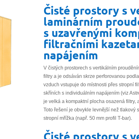
Čisté prostory s v
laminárním prou
s uzavřenými kom
filtračními kazeta
napájením
V čistých prostorech s vertikálním proudění
filtry a je odsáván skrze perforovanou podl
vzduch vstupuje do místnosti přes stropní f
skříních s individuálním napájením (viz A
je velká a kompaktní plocha osazená filtry,
Toto řešení je obvykle levnější než tlakový
stropní mřížka (např. 50 mm profil T-bar).
Čisté prostory s v