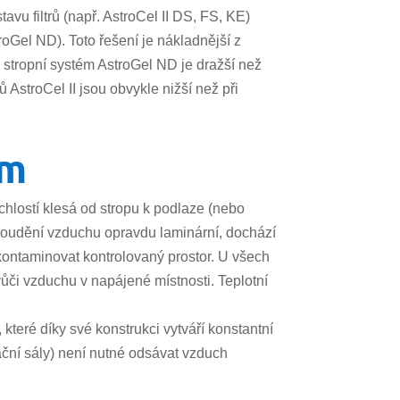
avu filtrů (např. AstroCel II DS, FS, KE)
oGel ND). Toto řešení je nákladnější z
stropní systém AstroGel ND je dražší než
 AstroCel II jsou obvykle nižší než při
ím
chlostí klesá od stropu k podlaze (nebo
proudění vzduchu opravdu laminární, dochází
kontaminovat kontrolovaný prostor. U všech
vůči vzduchu v napájené místnosti. Teplotní
které díky své konstrukci vytváří konstantní
ační sály) není nutné odsávat vzduch