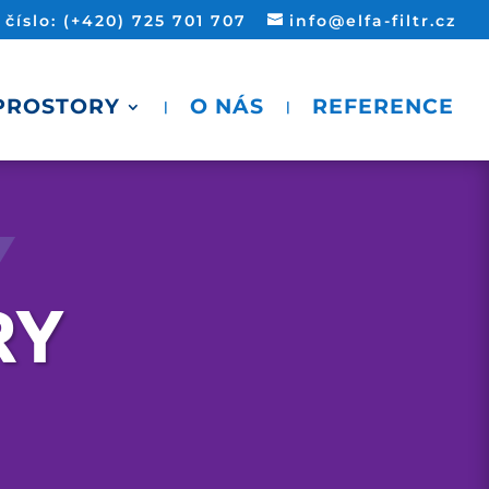
íslo: (+420) 725 701 707
info@elfa-filtr.cz
 PROSTORY
O NÁS
REFERENCE
Y
RY