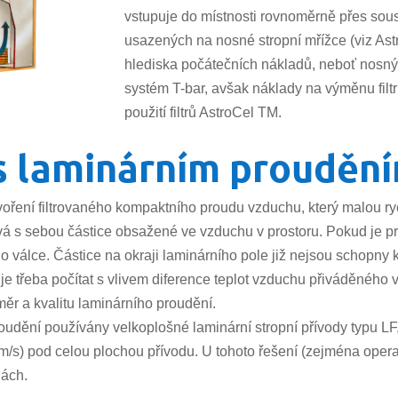
vstupuje do místnosti rovnoměrně přes soust
usazených na nosné stropní mřížce (viz Astr
hlediska počátečních nákladů, neboť nosný 
systém T-bar, avšak náklady na výměnu filtrů
použití filtrů AstroCel TM.
 s laminárním prouděn
voření filtrovaného kompaktního proudu vzduchu, který malou ry
ává s sebou částice obsažené ve vzduchu v prostoru. Pokud je 
 válce. Částice na okraji laminárního pole již nejsou schopny 
je třeba počítat s vlivem diference teplot vzduchu přiváděného 
měr a kvalitu laminárního proudění.
udění používány velkoplošné laminární stropní přívody typu LF, 
 m/s) pod celou plochou přívodu. U tohoto řešení (zejména oper
nách.