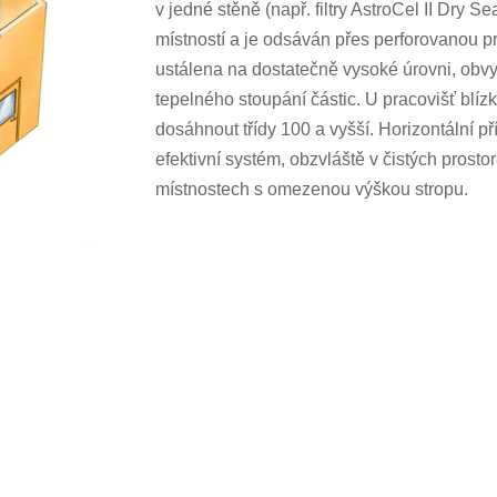
v jedné stěně (např. filtry AstroCel II Dry S
místností a je odsáván přes perforovanou p
ustálena na dostatečně vysoké úrovni, obvyk
tepelného stoupání částic. U pracovišť blíz
dosáhnout třídy 100 a vyšší. Horizontální p
efektivní systém, obzvláště v čistých prosto
místnostech s omezenou výškou stropu.