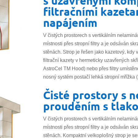
s uzavřenými kom
filtračními kazeta
napájením
V čistých prostorech s vertikálním nelamin
místnosti přes stropní filtry a je odsáván s
stěnách. Strop je řešen jako kazetový, kdy 
filtrační kazety v hermeticky uzavřených skř
AstroCel TM Hood) nebo přes filtry umístěn
nosný systém postačí lehká stropní mřížka (
Čisté prostory s 
prouděním s tlak
V čistých prostorech s vertikálním nelamin
místnosti přes stropní filtry a je odsáván s
stěnách. Kompaktní velkoplošný strop je s