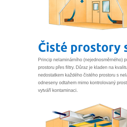
Čisté prostory
Princip nelaminárního (nejednosměrného) p
prostoru přes filtry. Důraz je kladen na kval
nedostatkem každého čistého prostoru s nela
odneseny odtahem mimo kontrolovaný prostor,
vytváří kontaminaci.