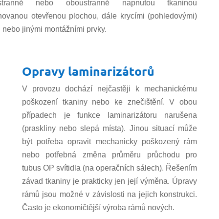
ostranně nebo oboustranně napnutou tkaninou
inovanou otevřenou plochou, dále krycími (pohledovými)
i nebo jinými montážními prvky.
Opravy laminarizátorů
V provozu dochází nejčastěji k mechanickému
poškození tkaniny nebo ke znečištění. V obou
případech je funkce laminarizátoru narušena
(praskliny nebo slepá místa). Jinou situací může
být potřeba opravit mechanicky poškozený rám
nebo potřebná změna průměru průchodu pro
tubus OP svítidla (na operačních sálech). Řešením
závad tkaniny je prakticky jen její výměna. Úpravy
rámů jsou možné v závislosti na jejich konstrukci.
Často je ekonomičtější výroba rámů nových.