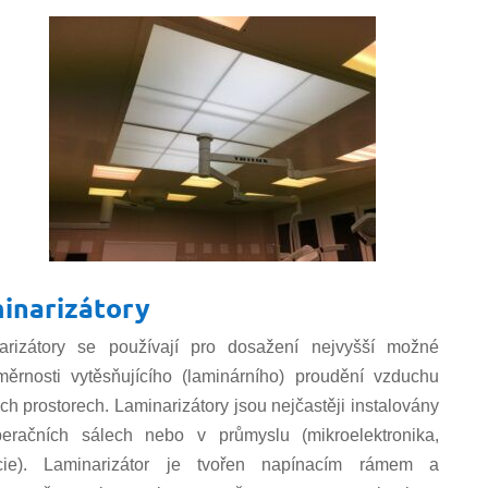
inarizátory
arizátory se používají pro dosažení nejvyšší možné
měrnosti vytěsňujícího (laminárního) proudění vzduchu
ých prostorech. Laminarizátory jsou nejčastěji instalovány
eračních sálech nebo v průmyslu (mikroelektronika,
cie). Laminarizátor je tvořen napínacím rámem a