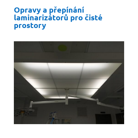
Opravy a přepínání
laminarizátorů pro čisté
prostory