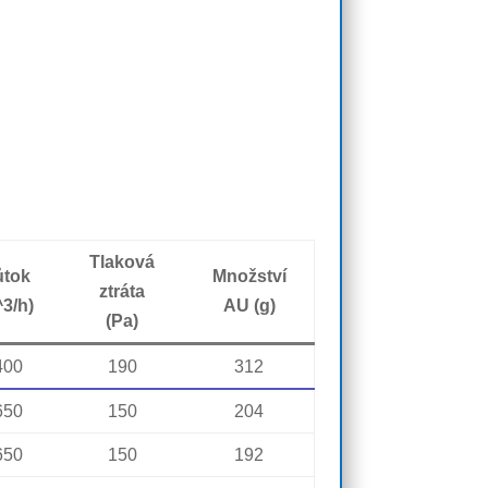
Tlaková
ůtok
Množství
ztráta
3/h)
AU (g)
(Pa)
400
190
312
650
150
204
650
150
192