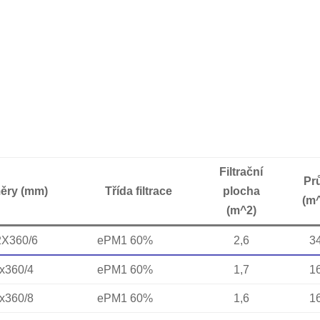
Filtrační
Pr
ěry (mm)
Třída filtrace
plocha
(m^
(m^2)
X360/6
ePM1 60%
2,6
3
x360/4
ePM1 60%
1,7
1
x360/8
ePM1 60%
1,6
1