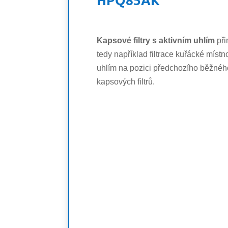
Kapsové filtry s aktivním uhlím
při
tedy například
filtrace kuřácké místno
uhlím na pozici předchozího běžného 
kapsových filtrů.