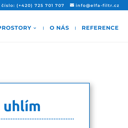
íslo: (+420) 725 701 707
info@elfa-filtr.cz
 PROSTORY
O NÁS
REFERENCE
m uhlím