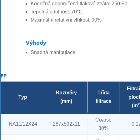
Konečná doporučená tlaková ztráta: 250 Pa
Tepelná odolnost: 70°C
Maximální relativní vlhkost: 90%
Výhody
Snadná manipulace
FP
Filtra
Rozměry
Třída
Typ
ploc
(mm)
filtrace
(m²
Coarse
NA11/12X24
287x592x11
0,1
30%