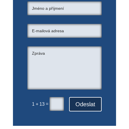
Odeslat
=
1 + 13