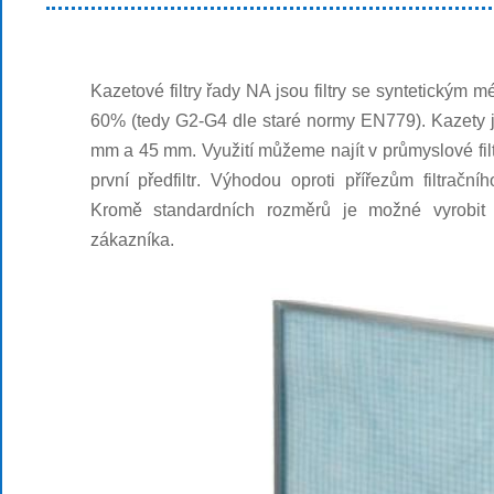
Kazetové filtry
řady NA jsou filtry se syntetickým mé
60% (tedy G2-G4 dle staré normy
EN779
). Kazety
mm a 45 mm. Využití můžeme najít v průmyslové filtra
první
předfiltr
. Výhodou oproti přířezům filtrační
Kromě standardních rozměrů je možné vyrobit 
zákazníka.