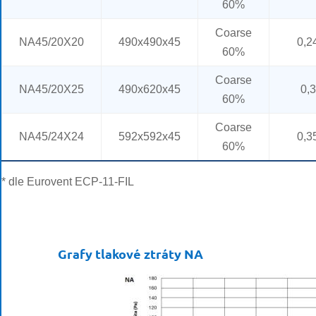
60%
Coarse
NA45/20X20
490x490x45
0,2
60%
Coarse
NA45/20X25
490x620x45
0,3
60%
Coarse
NA45/24X24
592x592x45
0,3
60%
* dle Eurovent ECP-11-FIL
Grafy tlakové ztráty NA