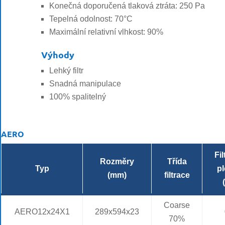
Konečná doporučená tlaková ztráta: 250 Pa
Tepelná odolnost: 70°C
Maximální relativní vlhkost: 90%
Výhody
Lehký filtr
Snadná manipulace
100% spalitelný
AERO
Fil
Rozměry
Třída
Typ
p
(mm)
filtrace
Coarse
AERO12x24X1
289x594x23
70%