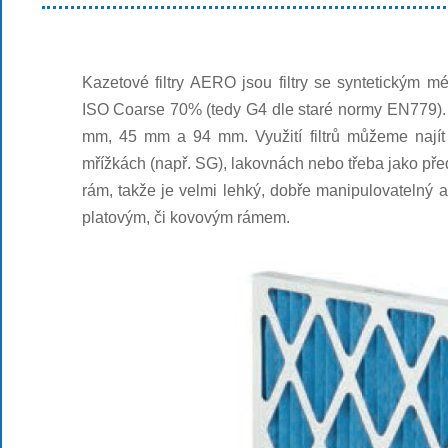
Kazetové filtry
AERO
jsou filtry se syntetickým mé
ISO Coarse 70%
(tedy G4 dle staré normy EN779).
mm, 45 mm a 94 mm. Využití filtrů můžeme najít 
mřížkách (např. SG), lakovnách nebo třeba jako
pře
rám, takže je velmi lehký, dobře manipulovatelný a 
platovým, či kovovým rámem.