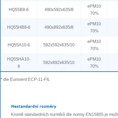
ePM10
HQ55B8-6
490x592x635/8
70%
ePM10
HQ55HB8-6
490x892x635/8
70%
ePM10
HQ55A10-6
592x592x635/10
70%
HQ55HA10-
ePM10
592x892x635/10
6
70%
* dle Eurovent ECP-11-FIL
Nestandardní rozměry
Kromě standardních rozměrů dle normy EN15805 je možné