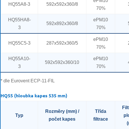
ePM10
HQ55A8-3
592x592x360/8
70%
HQ55HA8-
ePM10
592x892x360/8
3
70%
ePM10
HQ55C5-3
287x592x360/5
70%
HQ55A10-
ePM10
592x592x360/10
3
70%
* dle Eurovent ECP-11-FIL
HQ55 (hloubka kapes 535 mm)
Fil
Rozměry (mm) /
Třída
Typ
pl
počet kapes
filtrace
(