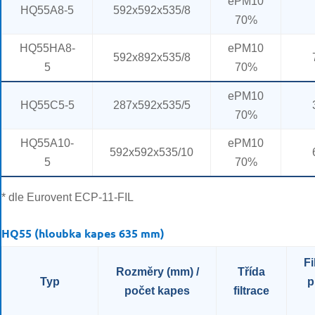
ePM10
HQ55A8-5
592x592x535/8
70%
HQ55HA8-
ePM10
592x892x535/8
5
70%
ePM10
HQ55C5-5
287x592x535/5
70%
HQ55A10-
ePM10
592x592x535/10
5
70%
* dle Eurovent ECP-11-FIL
HQ55 (hloubka kapes 635 mm)
Fi
Rozměry (mm) /
Třída
Typ
p
počet kapes
filtrace