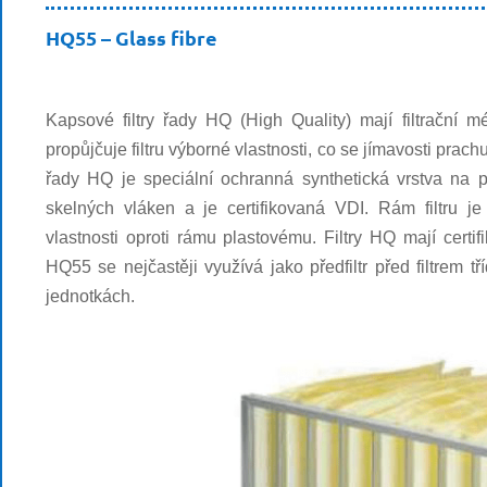
HQ55 – Glass fibre
Kapsové filtry
řady HQ (
High Quality
) mají filtrační 
propůjčuje filtru výborné vlastnosti, co se jímavosti prach
řady HQ je speciální ochranná synthetická vrstva na 
skelných vláken a je certifikovaná
VDI
. Rám filtru j
vlastnosti oproti rámu plastovému. Filtry HQ mají certif
HQ55
se nejčastěji využívá jako
předfiltr
před filtrem tř
jednotkách.