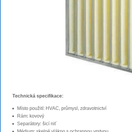
Technická specifikace:
Místo použití: HVAC, průmysl, zdravotnictví
Rám: kovový
Separátory: šicí niť
Médium: skelné vlákno s ochrannou vrstvou