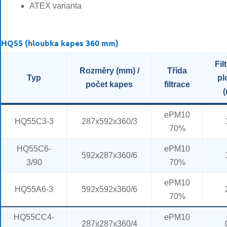
ATEX varianta
HQ55 (hloubka kapes 360 mm)
Fil
Rozměry (mm) /
Třída
Typ
pl
počet kapes
filtrace
(
ePM10
HQ55C3-3
287x592x360/3
70%
HQ55C6-
ePM10
592x287x360/6
3/90
70%
ePM10
HQ55A6-3
592x592x360/6
70%
HQ55CC4-
ePM10
287x287x360/4