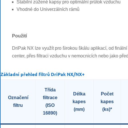
Stabilní zúžené kapsy pro optimální průtok vzduchu
Vhodné do Univerzálních rámů
Použití
DriPak NX lze využít pro širokou škálu aplikací, od fináln
center, přes filtraci vzduchu v nemocnicích nebo jako předf
Základní přehled filtrů DriPak NX/NX+
Třída
Délka
Počet
Označení
filtrace
kapes
kapes
filtru
(ISO
(mm)
(ks)*
16890)