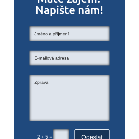
Napište nám!
Odeslat
=
2 + 5