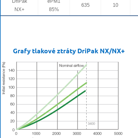
DriPak
ePM1
635
10
NX+
85%
Grafy tlakové ztráty DriPak NX/NX+